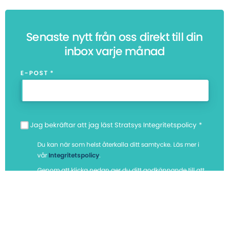
Senaste nytt från oss direkt till din
inbox varje månad
E-POST
*
Jag bekräftar att jag läst Stratsys Integritetspolicy
*
Du kan när som helst återkalla ditt samtycke. Läs mer i
vår
Integritetspolicy
.
Genom att klicka nedan ger du ditt godkännande till att
Stratsys lagrar och behandlar personuppgifterna ovan i
syfte att kunna tillhandahålla det begärda innehållet,
och kontakta ditt företag via dig i marknadsföringssyfte.