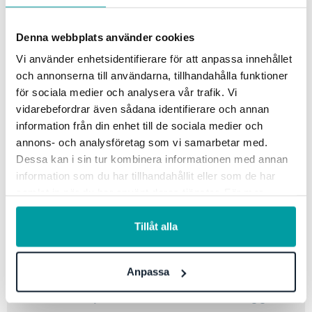
Vi vill förenkla arbetslivet för alla
Denna webbplats använder cookies
För att nå dit har vi därför under våren skapat ett globalt
Vi använder enhetsidentifierare för att anpassa innehållet
varumärke med tre hörnstenar: simplicity, reliability och
och annonserna till användarna, tillhandahålla funktioner
likeability. Och efter månader av förväntan, blod, svett
för sociala medier och analysera vår trafik. Vi
och tårar samt en gnutta kreativitet presenterar vi stolt
vidarebefordrar även sådana identifierare och annan
nya Stratsys. Vi hoppas att du tycker om det lika mycket
information från din enhet till de sociala medier och
som vi gör.
annons- och analysföretag som vi samarbetar med.
Dessa kan i sin tur kombinera informationen med annan
Vad är nytt?
information som du har tillhandahållit eller som de har
samlat in när du har använt deras tjänster. För mer
information, se vår
integritetspolicy
.
Ny logotyp och ett nytt designkoncept
Tillåt alla
Ny hemsida med ny design och snabbare
navigering
Anpassa
En Kunskapshub med kundcase, bloggar,