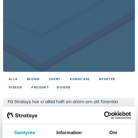
ALLA
BLOGG
EVENT
KUNDCASE
NYHETER
VIDEOS
PRODUKT
GUIDER
På Stratsys har vi alltid haft en dröm om att förenkla
arbetslivet för så många som möjligt. Hittills har den
ambitionen endast sträckt sig till Sverige och några av
våra grannländer, men det har blivit dags att ta oss själva
Samtycke
Information
Om
på lite större allvar.