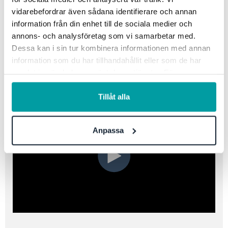
"Pedagogisk Personal" till SCB. Du vet väl att du som
vidarebefordrar även sådana identifierare och annan
användare av
Stratsys Resursplanering får hjälp med
information från din enhet till de sociala medier och
detta?
annons- och analysföretag som vi samarbetar med.
Dessa kan i sin tur kombinera informationen med annan
Titta på vår korta film nedan för att få värdefulla tips om
information som du har tillhandahållit eller som de har
hur du får ett kvalitetssäkrat underlag.
Det tar några
samlat in när du har använt deras tjänster. För mer
minuter men kan spara dig flera dagars arbete!
information, se vår
integritetspolicy
.
Tillåt alla
Anpassa