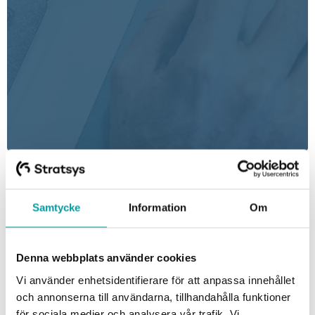
ALLA
BLOGG
EVENT
KUNDCASE
NYHETER
VIDEOS
PRODUKT
GUIDER
Samtycke
Information
Om
Detta blogginlägg vänder sig till användare av Stratsys
Resursplanering.
Denna webbplats använder cookies
Få hjälp med SCB-rapporteringen
Vi använder enhetsidentifierare för att anpassa innehållet
och annonserna till användarna, tillhandahålla funktioner
Nu är det snart dags för årets rapportering av
för sociala medier och analysera vår trafik. Vi