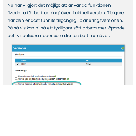
Nu har vi gjort det möjligt att använda funktionen
"Markera för borttagning" även i aktuell version. Tidigare
har den endast funnits tillgänglig i planeringsversionen.
På så vis kan ni på ett tydligare sätt arbeta mer löpande
och visualisera noder som ska tas bort framöver.
Med hjlälp av funktionen kan du markera noder som
kommer att tas bort permanent i samband vid
versionshantering. Noder som har markerats för
borttagning visualiseras med en röd färg och eventuella