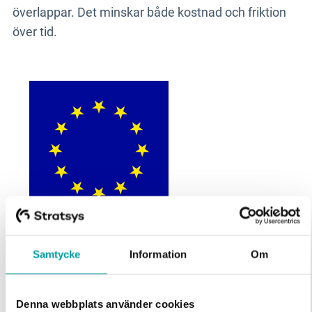
överlappar. Det minskar både kostnad och friktion
över tid.
CSRD
Samtycke
Information
Om
CSRD kräver att företag rapporterar hållbarhetspåverkan, risker
och möjligheter enligt ESRS. Med Stratsys kan ni genomföra
dubbel väsentlighetsanalys, koppla krav till upplysningar och ta
Denna webbplats använder cookies