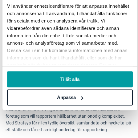
fram revisionsredo rapportering där KPI:er och underlag hänger
Vi använder enhetsidentifierare för att anpassa innehållet
ihop.
och annonserna till användarna, tillhandahålla funktioner
för sociala medier och analysera vår trafik. Vi
vidarebefordrar även sådana identifierare och annan
information från din enhet till de sociala medier och
annons- och analysföretag som vi samarbetar med.
Dessa kan i sin tur kombinera informationen med annan
information som du har tillhandahållit eller som de har
samlat in när du har använt deras tjänster. För mer
information, se vår
integritetspolicy
.
Tillåt alla
VSME
Anpassa
VSME är EFRAG:s frivilliga standard för små och medelstora
företag som vill rapportera hållbarhet utan onödig komplexitet.
Med Stratsys får ni en tydlig översikt, samlar data och nyckeltal på
ett ställe och får ett smidigt underlag för rapportering