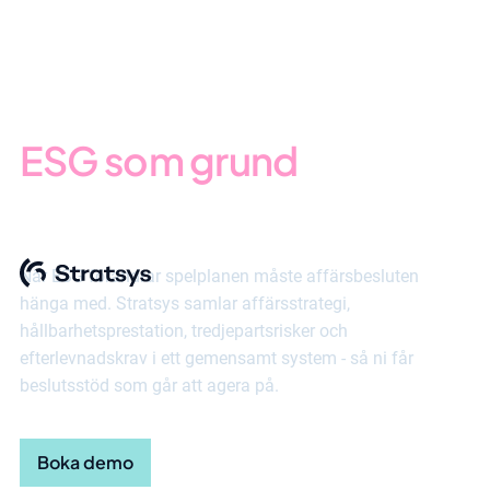
ESG som grund
för
verksamhetsstyrningen
När ESG förändrar spelplanen måste affärsbesluten
hänga med. Stratsys samlar affärsstrategi,
hållbarhetsprestation, tredjepartsrisker och
efterlevnadskrav i ett gemensamt system - så ni får
beslutsstöd som går att agera på.
Boka demo